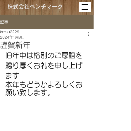
株式会社ベンチマーク
記事
katsu2229
2024年1月9日
謹賀新年
旧年中は格別のご厚誼を
賜り厚くお礼を申し上げ
ます
本年もどうかよろしくお
願い致します。